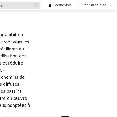
Connexion
+
Créer mon blog
ur ambition
 vie. Voici les
ésilients au
tilisation des
s et réduire
. -
es chemins de
s diffuses. -
les bassins
ttre en œuvre
ieux adaptées à