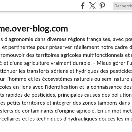
me.over-blog.com
s d'agronomie dans diverses régions françaises, avec po
s et pertinentes pour préserver réellement notre cadre de
omouvoir des territoires agricoles multifonctionnels et r
é et d'une agriculture vraiment durable. - Mieux gérer l'u
tténuer les transferts aériens et hydriques des pesticide
sur l'homme et les écosystèmes naturels ou semi naturels
coles en liens avec l'identification et la connaissance d
erts rapides de pesticides, principales causes des pollution
des petits territoires et intégrer des zones tampons dans 
nsferts de contaminants d'origine agricole. En un mot me
arcellaires et les techniques d'hydrauliques douces les m