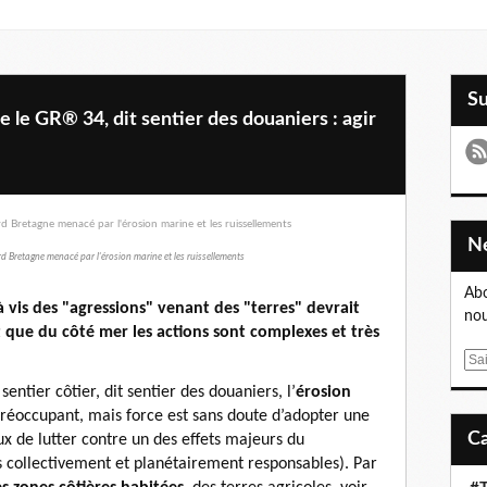
S
 le GR® 34, dit sentier des douaniers : agir
d Bretagne menacé par l'érosion marine et les ruissellements
Abo
 à vis des "agressions" venant des "terres" devrait
nou
 que du côté mer les actions sont complexes et très
E
m
sentier côtier, dit sentier des douaniers, l’
érosion
a
 préoccupant, mais force est sans doute d’adopter une
i
x de lutter contre un des effets majeurs du
l
collectivement et planétairement responsables). Par