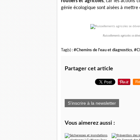
routiers et agricoles
, car les actions 
génie écologique sont aisées à mettre
Ruissellements agricoles se dév
Tag(s) :
#Chemins de l'eau et diagnostics
,
#Ch
Partager cet article
Re
S'inscrire à la newsletter
Vous aimerez aussi :