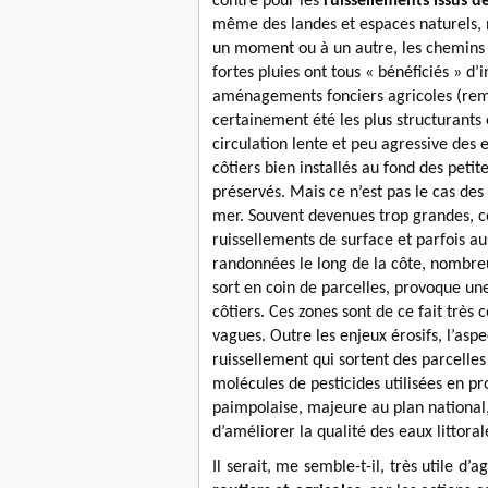
contre pour les
ruissellements issus d
même des landes et espaces naturels, 
un moment ou à un autre, les chemins 
fortes pluies ont tous « bénéficiés » d’
aménagements fonciers agricoles (rem
certainement été les plus structurants
circulation lente et peu agressive des
côtiers bien installés au fond des peti
préservés. Mais ce n’est pas le cas des
mer. Souvent devenues trop grandes, ce
ruissellements de surface et parfois a
randonnées le long de la côte, nombreu
sort en coin de parcelles, provoque une
côtiers. Ces zones sont de ce fait très
vagues. Outre les enjeux érosifs, l’asp
ruissellement qui sortent des parcelles
molécules de pesticides utilisées en pr
paimpolaise, majeure au plan national,
d’améliorer la qualité des eaux littora
Il serait, me semble-t-il, très utile d’