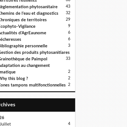
60
erritoires résilients
43
èglementation phytosanitaire
32
hemins de l'eau et diagnostics
29
hroniques de territoires
9
cophyto-Vigilance
6
ctualités d'AgrEaunome
6
écheresses
3
ibliographie personnelle
estion des produits phytosanitiares
3
3
rainothèque de Paimpol
daptation au changement
2
imatique
2
hy this blog ?
2
ones tampons multifonctionnelles
Archives
26
4
Juillet