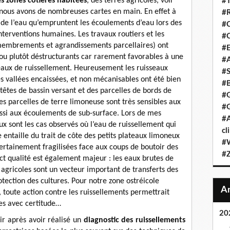
es zones côtières habitées
, des terres agricoles, voir
#T
nous avons de nombreuses cartes en main. En effet à
#R
de l’eau qu’empruntent les écoulements d’eau lors des
#C
interventions humaines. Les travaux routiers et les
#C
embrements et agrandissements parcellaires) ont
#E
 ou plutôt déstructurants car rarement favorables à une
#A
 eaux de ruissellement. Heureusement les ruisseaux
#S
tes vallées encaissées, et non mécanisables ont été bien
#B
 têtes de bassin versant et des parcelles de bords de
#G
s parcelles de terre limoneuse sont très sensibles aux
#G
ussi aux écoulements de sub-surface. Lors de mes
#A
x sont les cas observés où l’eau de ruissellement qui
cl
 entaille du trait de côte des petits plateaux limoneux
#W
 certainement fragilisées face aux coups de boutoir des
#Z
ect qualité est également majeur : les eaux brutes de
 agricoles sont un vecteur important de transferts des
otection des cultures. Pour notre zone ostréicole
 toute action contre les ruissellements permettrait
les avec certitude…
20
agir après avoir réalisé un
diagnostic des ruissellements