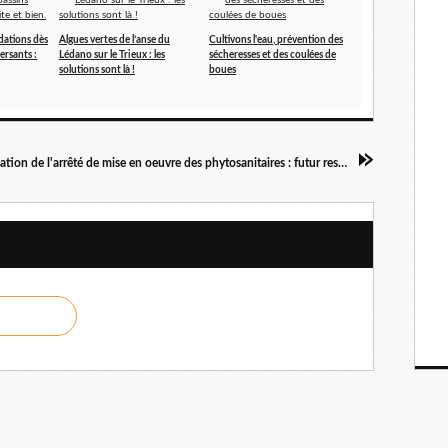
dations dès
Algues vertes de l’anse du
Cultivons l'eau, prévention des
ersants :
Lédano sur le Trieux : les
sécheresses et des coulées de
solutions sont là !
boues
Reformulation de l'arrêté de mise en oeuvre des phytosanitaires : futur respect de l'ensemble des zones non traitées ou végétalisées réglementaires?