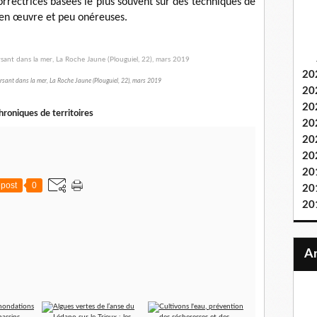
correctrices basées le plus souvent sur des techniques de
 en œuvre et peu onéreuses.
20
ersant dans la mer, La Roche Jaune (Plouguiel, 22), mars 2019
20
20
roniques de territoires
20
20
20
20
post
0
20
20