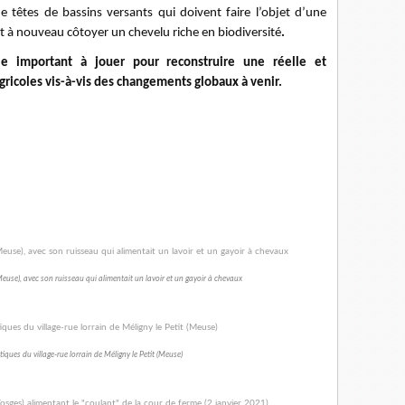
 têtes de bassins versants qui doivent faire l’objet d’une
ent à nouveau côtoyer un chevelu riche en biodiversité
.
le important à jouer pour reconstruire une réelle et
agricoles vis-à-vis des changements globaux à venir.
Meuse), avec son ruisseau qui alimentait un lavoir et un gayoir à chevaux
iques du village-rue lorrain de Méligny le Petit (Meuse)