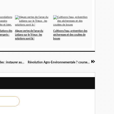
dations dès
Algues vertes de l’anse du
Cultivons l'eau, prévention des
ersants :
Lédano sur le Trieux : les
sécheresses et des coulées de
solutions sont là !
boues
Protection des riverains, biodiversité et pesticides : instaurer autour de tous les champs des zones non-traitées, en changeant les pratiques agronomiques
Révolution Agro-Environnementale ? course à la lenteur? réelle atténuation des transferts de nitrates? (partie1)