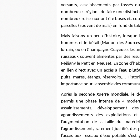
versants, assainissements par fossés ou 
nombreuses régions de faire une distinctio
nombreux ruisseaux ont été busés et, cou
parcelles (souvent de maïs) en fond de ta
Mais faisons un peu d’histoire, lorsque l’
hommes et le bétail (Manon des Sources 
lorrain, ou en Champagne Crayeuse, les anc
ruisseaux souvent alimentés par des résur
Méligny le Petit en Meuse). En zone d’habi
en lien direct avec un accès à l’eau plut
puits, mares, étangs, réservoirs,... Hist
importance pour l’ensemble des communau
Après la seconde guerre mondiale, le 
permis une phase intense de « moderni
assainissements, développement des 
agrandissements des exploitations et
l’augmentation de la taille du matériel
l’agrandissement, rarement justifié, des
l’accès aux réseaux d’eau potable s’est g