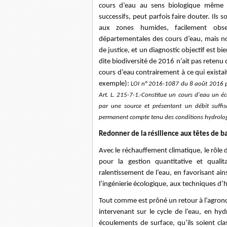
cours d’eau au sens biologique même s
successifs, peut parfois faire douter. Ils s
aux zones humides, facilement obse
départementales des cours d’eau, mais nom
de justice, et un diagnostic objectif est 
dite biodiversité de 2016 n’ait pas retenu 
cours d’eau contrairement à ce qui existait
exemple):
LOI n° 2016-1087 du 8 août 2016 po
Art. L. 215-7-1.-Constitue un cours d'eau un é
par une source et présentant un débit suffis
permanent compte tenu des conditions hydrologi
Redonner de la résilience aux têtes de b
Avec le réchauffement climatique, le rôle 
pour la gestion quantitative et quali
ralentissement de l’eau, en favorisant ainsi
l’ingénierie écologique, aux techniques d’
Tout comme est prôné un retour à l’agronom
intervenant sur le cycle de l’eau, en hy
écoulements de surface, qu’ils soient cl