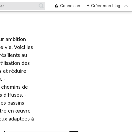
Connexion
+
Créer mon blog
ur ambition
 vie. Voici les
ésilients au
tilisation des
s et réduire
. -
es chemins de
s diffuses. -
les bassins
ttre en œuvre
ieux adaptées à