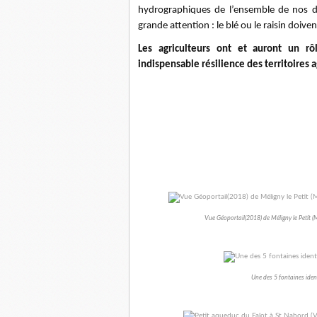
hydrographiques de l’ensemble de nos de
grande attention : le blé ou le raisin doiv
Les agriculteurs ont et auront un rô
indispensable résilience des territoires 
Vue Géoportail(2018) de Méligny le Petit (
Une des 5 fontaines ident