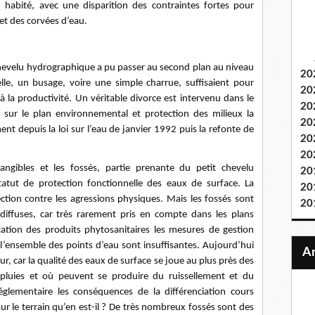
habité, avec une disparition des contraintes fortes pour
 et des corvées d’eau.
 chevelu hydrographique a pu passer au second plan au niveau
20
lle, un busage, voire une simple charrue, suffisaient pour
20
 à la productivité. Un véritable divorce est intervenu dans le
20
 sur le plan environnemental et protection des milieux la
20
ent depuis la loi sur l’eau de janvier 1992 puis la refonte de
20
20
angibles et les fossés, partie prenante du petit chevelu
20
atut de protection fonctionnelle des eaux de surface. La
20
ction contre les agressions physiques. Mais les fossés sont
20
 diffuses, car très rarement pris en compte dans les plans
cation des produits phytosanitaires les mesures de gestion
 l’ensemble des points d’eau sont insuffisantes. Aujourd’hui
r, car la qualité des eaux de surface se joue au plus près des
pluies et où peuvent se produire du ruissellement et du
 réglementaire les conséquences de la différenciation cours
sur le terrain qu’en est-il ? De très nombreux fossés sont des