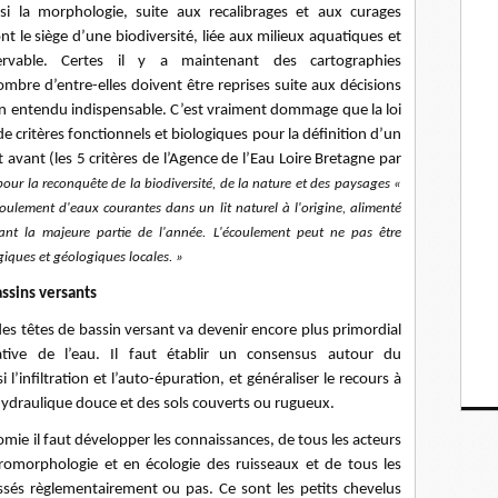
i la morphologie, suite aux recalibrages et aux curages
ont le siège d’une biodiversité, liée aux milieux aquatiques et
rvable. Certes il y a maintenant des cartographies
bre d’entre-elles doivent être reprises suite aux décisions
bien entendu indispensable. C’est vraiment dommage que la loi
de critères fonctionnels et biologiques pour la définition d’un
 avant (les 5 critères de l’Agence de l’Eau Loire Bretagne par
ur la reconquête de la biodiversité, de la nature et des paysages «
coulement d'eaux courantes dans un lit naturel à l'origine, alimenté
ant la majeure partie de l'année. L'écoulement peut ne pas être
ques et géologiques locales. »
assins versants
des têtes de bassin versant va devenir encore plus primordial
tative de l’eau. Il faut établir un consensus autour du
 l’infiltration et l’auto-épuration, et généraliser le recours à
hydraulique douce et des sols couverts ou rugueux.
ie il faut développer les connaissances, de tous les acteurs
dromorphologie et en écologie des ruisseaux et de tous les
assés règlementairement ou pas. Ce sont les petits chevelus