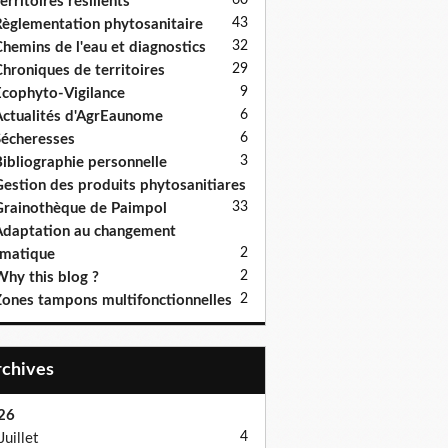
60
erritoires résilients
43
èglementation phytosanitaire
32
hemins de l'eau et diagnostics
29
hroniques de territoires
9
cophyto-Vigilance
6
ctualités d'AgrEaunome
6
écheresses
3
ibliographie personnelle
estion des produits phytosanitiares
3
3
rainothèque de Paimpol
daptation au changement
2
imatique
2
hy this blog ?
2
ones tampons multifonctionnelles
Archives
26
4
Juillet