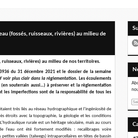
S
au (fossés, ruisseaux, rivières) au milieu de
 ruisseaux, rivières) au milieu de nos territoires.
° 3936 du 31 décembre 2021 et le dossier de la semaine
 Y voir plus clair dans la règlementation
. Les écoulements
Abo
(en souterrain aussi…) à préserver et la règlementation
nou
nt les imperfections sont de la responsabilité de tous les
E
m
taient très liés au réseau hydrographique et l’ingéniosité de
a
ès étroits avec la topographie, la géologie et les conditions
i
’hydraulique rurale est un héritage séculaire, mais au cours
l
e l’eau ont été fortement modifiés : recalibrages voire
etites vallées (talwegs) intraparcellaires en têtes de bassin