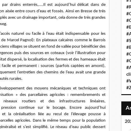
#T
par drains enterrés,....Il est aujourd’hui délicat dans de
#R
n aisée entre cours d’eau et fossés. Ainsi en Bresse de très
#C
plés avec un drainage important, cela donne de très grandes
#C
lweg.
#E
accès naturel ou facile à l’eau était indispensable pour les
#A
de Marcel Pagnol): En plateaux calcaires comme le Barrois
#S
iens villages se situent en fond de vallée pour bénéficier des
#B
gences puis des sources en coteaux (voir l’illustration pour
#G
tat dispersé, la localisation des fermes et des hameaux était
#G
ôt facile et permanent : sources (parfois captées en amont),
#A
oriquement l’entretien des chemins de l’eau avait une grande
cl
tés rurales.
#W
#Z
développement des moyens mécaniques et techniques ont
sation » des parcellaires agricoles : remembrements et
réseaux routiers et des infrastructures linéaires,
 pression continue sur le bocage. Encore aujourd’hui
 et la céréalisation liée au recul de l’élevage pousse à
 parcelles agricoles. Dans le même temps pour la population
20
énéralisé et s’est simplifié. Le réseau d’eau public dessert