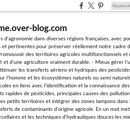
me.over-blog.com
s d'agronomie dans diverses régions françaises, avec po
s et pertinentes pour préserver réellement notre cadre de
omouvoir des territoires agricoles multifonctionnels et r
é et d'une agriculture vraiment durable. - Mieux gérer l'u
tténuer les transferts aériens et hydriques des pesticide
sur l'homme et les écosystèmes naturels ou semi naturels
coles en liens avec l'identification et la connaissance d
erts rapides de pesticides, principales causes des pollution
des petits territoires et intégrer des zones tampons dans 
nsferts de contaminants d'origine agricole. En un mot me
arcellaires et les techniques d'hydrauliques douces les m