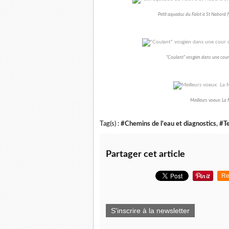
Petit aqueduc du Falot à St Nabord (V
"Coulant" vosgien dans une cour 
Meilleurs voeux: La 
Tag(s) :
#Chemins de l'eau et diagnostics
,
#Te
Partager cet article
Re
S'inscrire à la newsletter